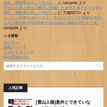
済む。受験票を持って代ゼミへ
に
sarupote
より
代ゼミの浪人生活の費用は受験した大学次第でかなり安く
済む。受験票を持って代ゼミへ
に
万歳DESU
より
ランニング用スポーツウォッチxライフログの両軸を求め
る人は四六時中GARMINのvivosport Slateを付けよう
に
sarupote
より
メタ情報
ログイン
投稿フィード
コメントフィード
WordPress.org
人気記事
1
[雪山人狼]意外とできていな