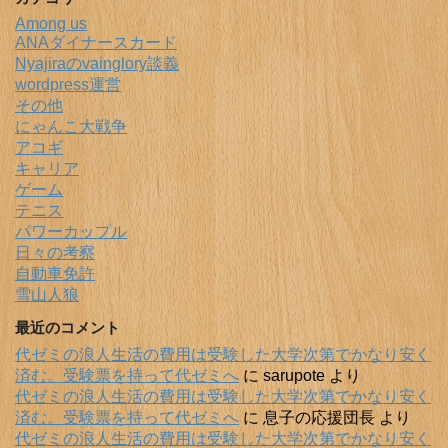
Among us
ANAダイナースカード
Nyajiraのvainglory談義
wordpress運営
その他
にゃんこ大戦争
アコギ
キャリア
ゲーム
テニス
パワーカップル
日々の考察
自動車免許
雪山人狼
最近のコメント
代ゼミの浪人生活の費用は受験した大学次第でかなり安く
済む。受験票を持って代ゼミへ
に
sarupote
より
代ゼミの浪人生活の費用は受験した大学次第でかなり安く
済む。受験票を持って代ゼミへ
に
息子の応援団長
より
代ゼミの浪人生活の費用は受験した大学次第でかなり安く