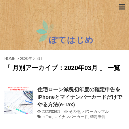
HOME
>
2020年
>
3月
「 月別アーカイブ：2020年03月 」 一覧
住宅ローン減税初年度の確定申告を
iPhoneとマイナンバーカードだけで
やる方法(e-Tax)
2020/03/01
-
その他
,
パワーカップル
e-Tax
,
マイナンバーカード
,
確定申告