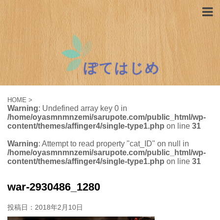
HOME
>
Warning
: Undefined array key 0 in
/home/oyasmnmnzemi/sarupote.com/public_html/wp-
content/themes/affinger4/single-type1.php
on line
31
Warning
: Attempt to read property "cat_ID" on null in
/home/oyasmnmnzemi/sarupote.com/public_html/wp-
content/themes/affinger4/single-type1.php
on line
31
war-2930486_1280
投稿日：
2018年2月10日