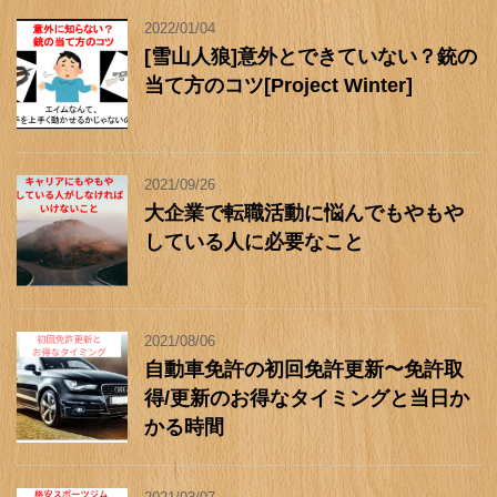
2022/01/04
[雪山人狼]意外とできていない？銃の
当て方のコツ[Project Winter]
2021/09/26
大企業で転職活動に悩んでもやもや
している人に必要なこと
2021/08/06
自動車免許の初回免許更新〜免許取
得/更新のお得なタイミングと当日か
かる時間