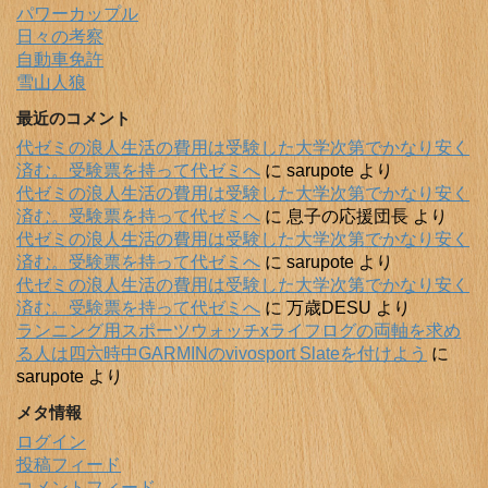
パワーカップル
日々の考察
自動車免許
雪山人狼
最近のコメント
代ゼミの浪人生活の費用は受験した大学次第でかなり安く
済む。受験票を持って代ゼミへ
に
sarupote
より
代ゼミの浪人生活の費用は受験した大学次第でかなり安く
済む。受験票を持って代ゼミへ
に
息子の応援団長
より
代ゼミの浪人生活の費用は受験した大学次第でかなり安く
済む。受験票を持って代ゼミへ
に
sarupote
より
代ゼミの浪人生活の費用は受験した大学次第でかなり安く
済む。受験票を持って代ゼミへ
に
万歳DESU
より
ランニング用スポーツウォッチxライフログの両軸を求め
る人は四六時中GARMINのvivosport Slateを付けよう
に
sarupote
より
メタ情報
ログイン
投稿フィード
コメントフィード