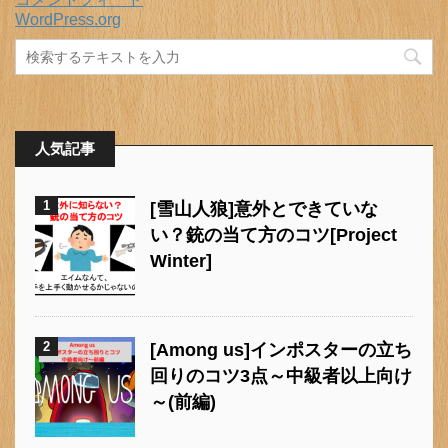
WordPress.org
人気記事
1
[雪山人狼]意外とできていな
い？銃の当て方のコツ[Project
Winter]
2
[Among us]インポスターの立ち
回りのコツ3点～中級者以上向け
～(前編)