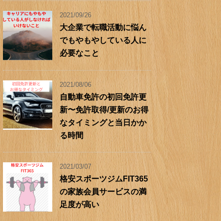
2021/09/26
大企業で転職活動に悩ん
でもやもやしている人に
必要なこと
2021/08/06
自動車免許の初回免許更
新〜免許取得/更新のお得
なタイミングと当日かか
る時間
2021/03/07
格安スポーツジムFIT365
の家族会員サービスの満
足度が高い