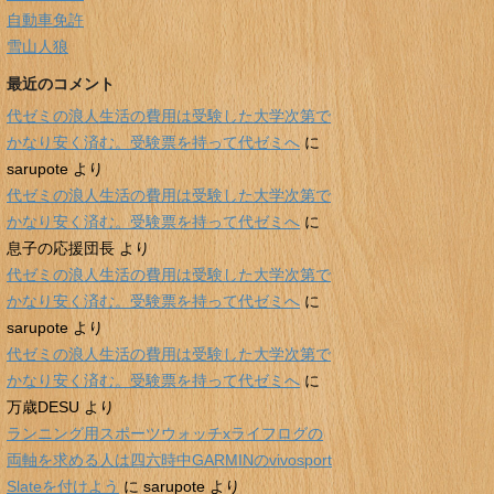
自動車免許
雪山人狼
最近のコメント
代ゼミの浪人生活の費用は受験した大学次第で
かなり安く済む。受験票を持って代ゼミへ
に
sarupote
より
代ゼミの浪人生活の費用は受験した大学次第で
かなり安く済む。受験票を持って代ゼミへ
に
息子の応援団長
より
代ゼミの浪人生活の費用は受験した大学次第で
かなり安く済む。受験票を持って代ゼミへ
に
sarupote
より
代ゼミの浪人生活の費用は受験した大学次第で
かなり安く済む。受験票を持って代ゼミへ
に
万歳DESU
より
ランニング用スポーツウォッチxライフログの
両軸を求める人は四六時中GARMINのvivosport
Slateを付けよう
に
sarupote
より