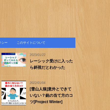
リシー
このサイトについて
2023/01/22
レーシック受けに入った
ら斜視だとわかった
2022/01/04
[雪山人狼]意外とできて
いない？銃の当て方のコ
ツ[Project Winter]