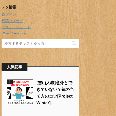
メタ情報
ログイン
投稿フィード
コメントフィード
WordPress.org
人気記事
1
[雪山人狼]意外とで
きていない？銃の当
て方のコツ[Project
Winter]