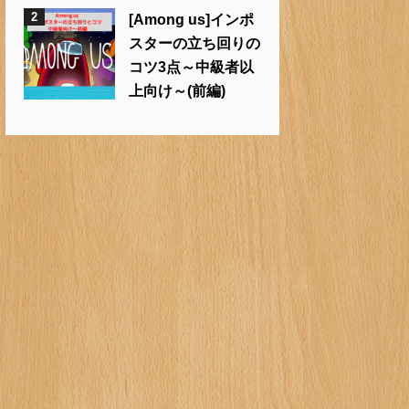
2
[Among us]インポ
スターの立ち回りの
コツ3点～中級者以
上向け～(前編)