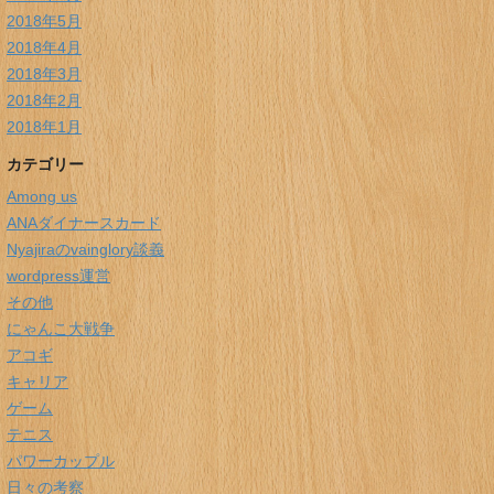
2018年5月
2018年4月
2018年3月
2018年2月
2018年1月
カテゴリー
Among us
ANAダイナースカード
Nyajiraのvainglory談義
wordpress運営
その他
にゃんこ大戦争
アコギ
キャリア
ゲーム
テニス
パワーカップル
日々の考察