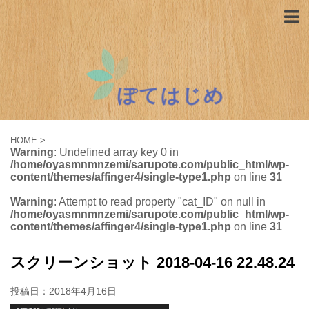
HOME
>
Warning
: Undefined array key 0 in
/home/oyasmnmnzemi/sarupote.com/public_html/wp-
content/themes/affinger4/single-type1.php
on line
31
Warning
: Attempt to read property "cat_ID" on null in
/home/oyasmnmnzemi/sarupote.com/public_html/wp-
content/themes/affinger4/single-type1.php
on line
31
スクリーンショット 2018-04-16 22.48.24
投稿日：
2018年4月16日