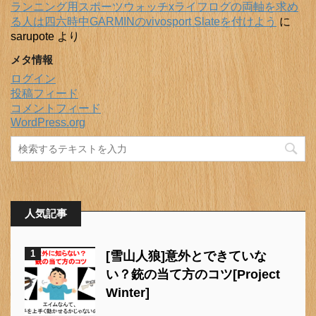
ランニング用スポーツウォッチxライフログの両軸を求め
る人は四六時中GARMINのvivosport Slateを付けよう
に
sarupote
より
メタ情報
ログイン
投稿フィード
コメントフィード
WordPress.org
人気記事
1
[雪山人狼]意外とできていな
い？銃の当て方のコツ[Project
Winter]