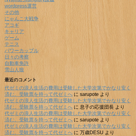
wordpress運営
その他
にゃんこ大戦争
アコギ
キャリア
ゲーム
テニス
パワーカップル
日々の考察
自動車免許
雪山人狼
最近のコメント
代ゼミの浪人生活の費用は受験した大学次第でかなり安く
済む。受験票を持って代ゼミへ
に
sarupote
より
代ゼミの浪人生活の費用は受験した大学次第でかなり安く
済む。受験票を持って代ゼミへ
に
息子の応援団長
より
代ゼミの浪人生活の費用は受験した大学次第でかなり安く
済む。受験票を持って代ゼミへ
に
sarupote
より
代ゼミの浪人生活の費用は受験した大学次第でかなり安く
済む。受験票を持って代ゼミへ
に
万歳DESU
より