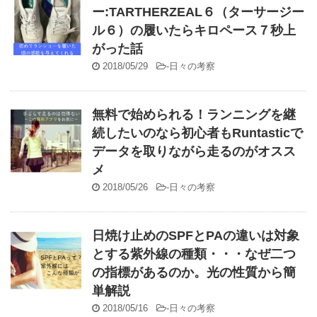
ー:TARTHERZEAL６（ターサージー
ル６）の履いたらキロペース７秒上
がった話
2018/05/29
-
日々の考察
無料で始められる！ランニングを継
続したいのなら初心者もRuntasticで
データを取りながら走るのがオスス
メ
2018/05/26
-
日々の考察
日焼け止めのSPFとPAの違いは対象
とする紫外線の種類・・・なぜ二つ
の指標があるのか。光の性質から簡
単解説
2018/05/16
-
日々の考察