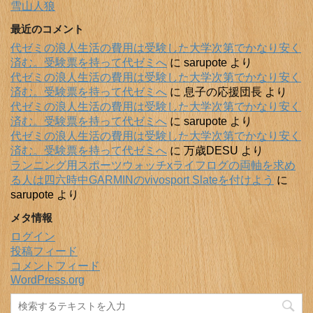
雪山人狼
最近のコメント
代ゼミの浪人生活の費用は受験した大学次第でかなり安く
済む。受験票を持って代ゼミへ
に
sarupote
より
代ゼミの浪人生活の費用は受験した大学次第でかなり安く
済む。受験票を持って代ゼミへ
に
息子の応援団長
より
代ゼミの浪人生活の費用は受験した大学次第でかなり安く
済む。受験票を持って代ゼミへ
に
sarupote
より
代ゼミの浪人生活の費用は受験した大学次第でかなり安く
済む。受験票を持って代ゼミへ
に
万歳DESU
より
ランニング用スポーツウォッチxライフログの両軸を求め
る人は四六時中GARMINのvivosport Slateを付けよう
に
sarupote
より
メタ情報
ログイン
投稿フィード
コメントフィード
WordPress.org