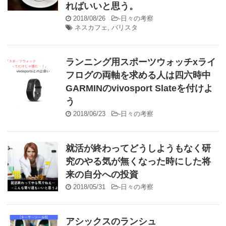
ればいいと思う。
2018/08/26
-
日々の考察
ネスカフェ
,
バリスタ
ランニング用スポーツウォッチxライ
フログの両軸を求める人は四六時中
GARMINのvivosport Slateを付けよ
う
2018/06/23
-
日々の考察
就活が終わってどうしようもなく研
究のやる気が無くなった時にした将
来の自分への投資
2018/05/31
-
日々の考察
アシックスのランシュ