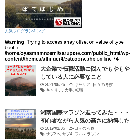
人気ブログランキング
Warning
: Trying to access array offset on value of type
bool in
/home/oyasmnmnzemi/sarupote.com/public_html/wp-
content/themes/affinger4/category.php
on line
74
大企業で転職活動に悩んでもやもや
している人に必要なこと
2021/09/26
-
キャリア
,
日々の考察
キャリア
,
大手
,
転職
湘南国際マラソン走ってみた・・・
初心者ながら人気の高さに納得した
2019/01/06
-
日々の考察
サブ3.5
,
サブ4
,
フルマラソン