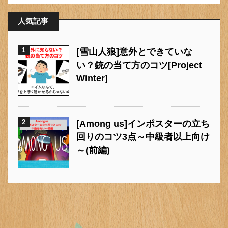
人気記事
1
[雪山人狼]意外とできていな
い？銃の当て方のコツ[Project
Winter]
2
[Among us]インポスターの立ち
回りのコツ3点～中級者以上向け
～(前編)