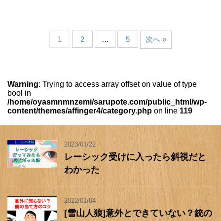
1
2
…
5
次へ »
Warning
: Trying to access array offset on value of type
bool in
/home/oyasmnmnzemi/sarupote.com/public_html/wp-
content/themes/affinger4/category.php
on line
119
2023/01/22
レーシック受けに入ったら斜視だと
わかった
2022/01/04
[雪山人狼]意外とできていない？銃の