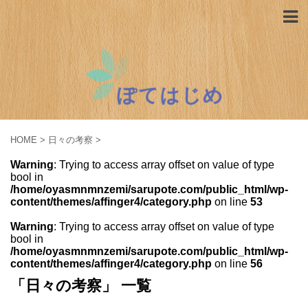
HOME
>
日々の考察
>
Warning
: Trying to access array offset on value of type
bool in
/home/oyasmnmnzemi/sarupote.com/public_html/wp-
content/themes/affinger4/category.php
on line
53
Warning
: Trying to access array offset on value of type
bool in
/home/oyasmnmnzemi/sarupote.com/public_html/wp-
content/themes/affinger4/category.php
on line
56
「日々の考察」 一覧