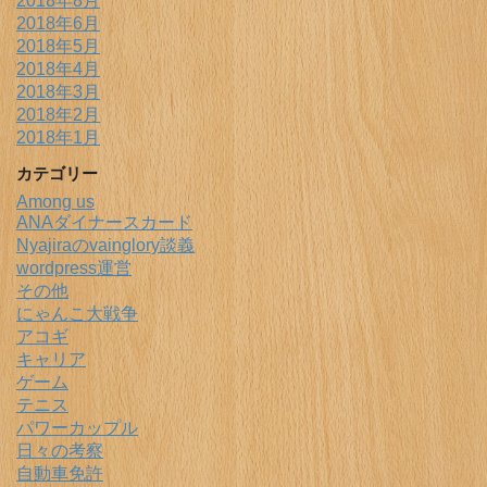
2018年8月
2018年6月
2018年5月
2018年4月
2018年3月
2018年2月
2018年1月
カテゴリー
Among us
ANAダイナースカード
Nyajiraのvainglory談義
wordpress運営
その他
にゃんこ大戦争
アコギ
キャリア
ゲーム
テニス
パワーカップル
日々の考察
自動車免許