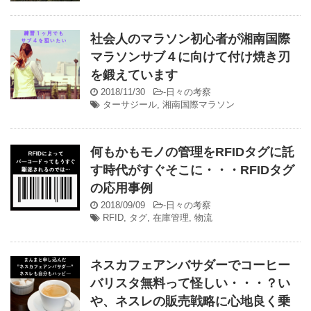
社会人のマラソン初心者が湘南国際
マラソンサブ４に向けて付け焼き刃
を鍛えています
2018/11/30
-
日々の考察
ターサジール
,
湘南国際マラソン
何もかもモノの管理をRFIDタグに託
す時代がすぐそこに・・・RFIDタグ
の応用事例
2018/09/09
-
日々の考察
RFID
,
タグ
,
在庫管理
,
物流
ネスカフェアンバサダーでコーヒー
バリスタ無料って怪しい・・・？い
や、ネスレの販売戦略に心地良く乗