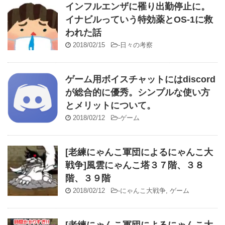
インフルエンザに罹り出勤停止に。
イナビルっていう特効薬とOS-1に救
われた話
2018/02/15
-
日々の考察
ゲーム用ボイスチャットにはdiscord
が総合的に優秀。シンプルな使い方
とメリットについて。
2018/02/12
-
ゲーム
[老練にゃんこ軍団によるにゃんこ大
戦争]風雲にゃんこ塔３７階、３８
階、３９階
2018/02/12
-
にゃんこ大戦争
,
ゲーム