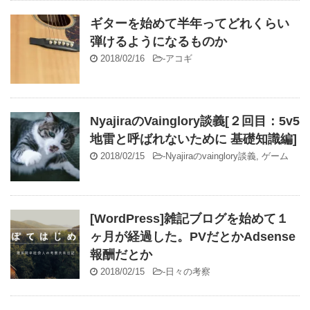
ギターを始めて半年ってどれくらい
弾けるようになるものか
2018/02/16
-
アコギ
NyajiraのVainglory談義[２回目：5v5
地雷と呼ばれないために 基礎知識編]
2018/02/15
-
Nyajiraのvainglory談義
,
ゲーム
[WordPress]雑記ブログを始めて１
ヶ月が経過した。PVだとかAdsense
報酬だとか
2018/02/15
-
日々の考察