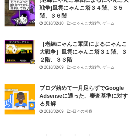
[老練にゃんこ軍団によるにゃんこ大
戦争]風雲にゃんこ塔３４階、３５
階、３６階
2018/02/10
-
にゃんこ大戦争
,
ゲーム
［老練にゃんこ軍団によるにゃんこ
大戦争］風雲にゃんこ塔３１階、３
２階、３３階
2018/02/09
-
にゃんこ大戦争
,
ゲーム
ブログ始めて一月足らずでGoogle
Adsenseに通った。審査基準に対す
る見解
2018/02/09
-
日々の考察