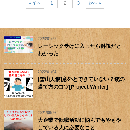
« 前へ
1
2
3
次へ »
2023/01/22
レーシック受けに入ったら斜視だと
わかった
2022/01/04
[雪山人狼]意外とできていない？銃の
当て方のコツ[Project Winter]
2021/09/26
大企業で転職活動に悩んでもやもや
している人に必要なこと