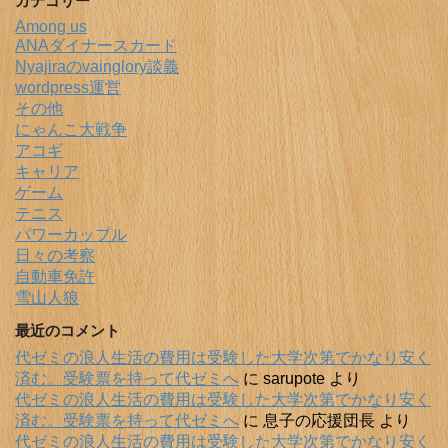
カテゴリー
Among us
ANAダイナースカード
Nyajiraのvainglory談義
wordpress運営
その他
にゃんこ大戦争
アコギ
キャリア
ゲーム
テニス
パワーカップル
日々の考察
自動車免許
雪山人狼
最近のコメント
代ゼミの浪人生活の費用は受験した大学次第でかなり安く
済む。受験票を持って代ゼミへ
に
sarupote
より
代ゼミの浪人生活の費用は受験した大学次第でかなり安く
済む。受験票を持って代ゼミへ
に
息子の応援団長
より
代ゼミの浪人生活の費用は受験した大学次第でかなり安く