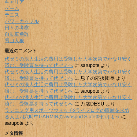
キャリア
ゲーム
テニス
パワーカップル
日々の考察
自動車免許
雪山人狼
最近のコメント
代ゼミの浪人生活の費用は受験した大学次第でかなり安く
済む。受験票を持って代ゼミへ
に
sarupote
より
代ゼミの浪人生活の費用は受験した大学次第でかなり安く
済む。受験票を持って代ゼミへ
に
息子の応援団長
より
代ゼミの浪人生活の費用は受験した大学次第でかなり安く
済む。受験票を持って代ゼミへ
に
sarupote
より
代ゼミの浪人生活の費用は受験した大学次第でかなり安く
済む。受験票を持って代ゼミへ
に
万歳DESU
より
ランニング用スポーツウォッチxライフログの両軸を求め
る人は四六時中GARMINのvivosport Slateを付けよう
に
sarupote
より
メタ情報