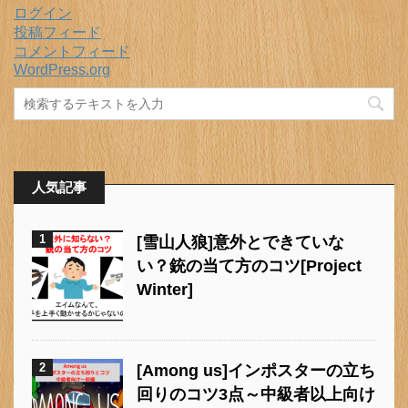
ログイン
投稿フィード
コメントフィード
WordPress.org
人気記事
1
[雪山人狼]意外とできていな
い？銃の当て方のコツ[Project
Winter]
2
[Among us]インポスターの立ち
回りのコツ3点～中級者以上向け