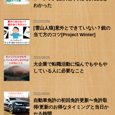
わかった
2022/01/04
[雪山人狼]意外とできていない？銃の
当て方のコツ[Project Winter]
2021/09/26
大企業で転職活動に悩んでもやもや
している人に必要なこと
2021/08/06
自動車免許の初回免許更新〜免許取
得/更新のお得なタイミングと当日か
かる時間