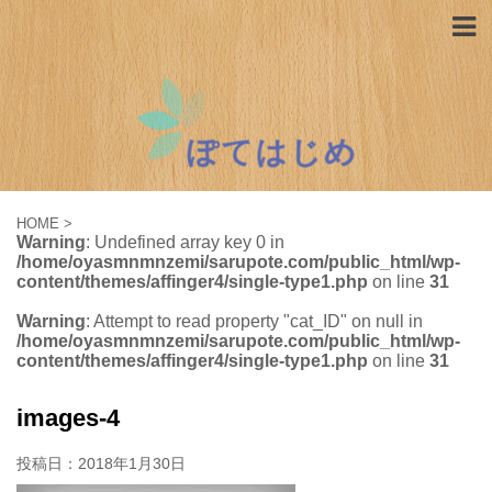
HOME
>
Warning
: Undefined array key 0 in
/home/oyasmnmnzemi/sarupote.com/public_html/wp-
content/themes/affinger4/single-type1.php
on line
31
Warning
: Attempt to read property "cat_ID" on null in
/home/oyasmnmnzemi/sarupote.com/public_html/wp-
content/themes/affinger4/single-type1.php
on line
31
images-4
投稿日：
2018年1月30日