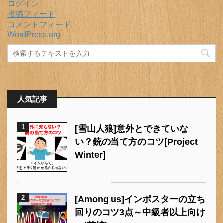
ログイン
投稿フィード
コメントフィード
WordPress.org
人気記事
1
[雪山人狼]意外とできていな
い？銃の当て方のコツ[Project
Winter]
2
[Among us]インポスターの立ち
回りのコツ3点～中級者以上向け