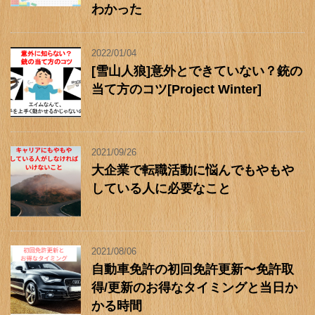
わかった
2022/01/04
[雪山人狼]意外とできていない？銃の
当て方のコツ[Project Winter]
2021/09/26
大企業で転職活動に悩んでもやもや
している人に必要なこと
2021/08/06
自動車免許の初回免許更新〜免許取
得/更新のお得なタイミングと当日か
かる時間