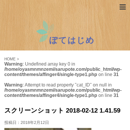
HOME
>
Warning
: Undefined array key 0 in
/home/oyasmnmnzemi/sarupote.com/public_html/wp-
content/themes/affinger4/single-type1.php
on line
31
Warning
: Attempt to read property "cat_ID" on null in
/home/oyasmnmnzemi/sarupote.com/public_html/wp-
content/themes/affinger4/single-type1.php
on line
31
スクリーンショット 2018-02-12 1.41.59
投稿日：
2018年2月12日