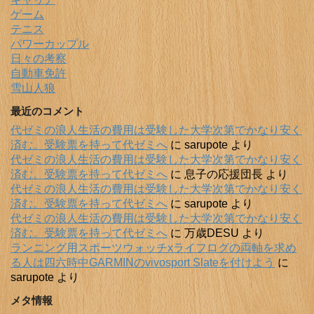
ゲーム
テニス
パワーカップル
日々の考察
自動車免許
雪山人狼
最近のコメント
代ゼミの浪人生活の費用は受験した大学次第でかなり安く
済む。受験票を持って代ゼミへ
に
sarupote
より
代ゼミの浪人生活の費用は受験した大学次第でかなり安く
済む。受験票を持って代ゼミへ
に
息子の応援団長
より
代ゼミの浪人生活の費用は受験した大学次第でかなり安く
済む。受験票を持って代ゼミへ
に
sarupote
より
代ゼミの浪人生活の費用は受験した大学次第でかなり安く
済む。受験票を持って代ゼミへ
に
万歳DESU
より
ランニング用スポーツウォッチxライフログの両軸を求め
る人は四六時中GARMINのvivosport Slateを付けよう
に
sarupote
より
メタ情報