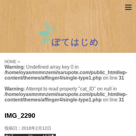
HOME
>
Warning
: Undefined array key 0 in
/home/oyasmnmnzemi/sarupote.com/public_html/wp-
content/themes/affinger4/single-type1.php
on line
31
Warning
: Attempt to read property "cat_ID" on null in
/home/oyasmnmnzemi/sarupote.com/public_html/wp-
content/themes/affinger4/single-type1.php
on line
31
IMG_2290
投稿日：
2018年2月12日