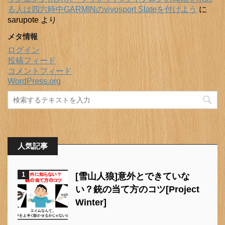
る人は四六時中GARMINのvivosport Slateを付けよう
に
sarupote
より
メタ情報
ログイン
投稿フィード
コメントフィード
WordPress.org
人気記事
1
[雪山人狼]意外とできていな
い？銃の当て方のコツ[Project
Winter]