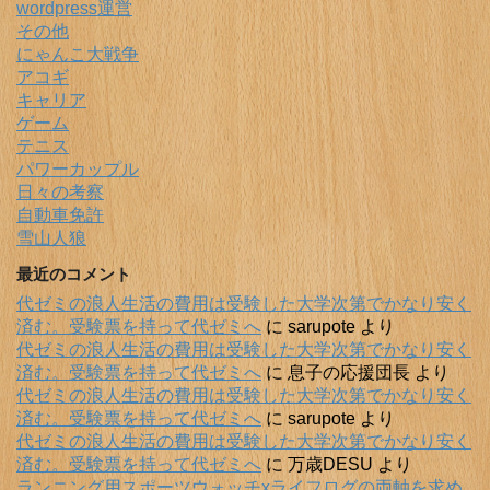
wordpress運営
その他
にゃんこ大戦争
アコギ
キャリア
ゲーム
テニス
パワーカップル
日々の考察
自動車免許
雪山人狼
最近のコメント
代ゼミの浪人生活の費用は受験した大学次第でかなり安く
済む。受験票を持って代ゼミへ
に
sarupote
より
代ゼミの浪人生活の費用は受験した大学次第でかなり安く
済む。受験票を持って代ゼミへ
に
息子の応援団長
より
代ゼミの浪人生活の費用は受験した大学次第でかなり安く
済む。受験票を持って代ゼミへ
に
sarupote
より
代ゼミの浪人生活の費用は受験した大学次第でかなり安く
済む。受験票を持って代ゼミへ
に
万歳DESU
より
ランニング用スポーツウォッチxライフログの両軸を求め