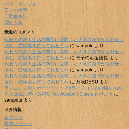
パワーカップル
日々の考察
自動車免許
雪山人狼
最近のコメント
代ゼミの浪人生活の費用は受験した大学次第でかなり安く
済む。受験票を持って代ゼミへ
に
sarupote
より
代ゼミの浪人生活の費用は受験した大学次第でかなり安く
済む。受験票を持って代ゼミへ
に
息子の応援団長
より
代ゼミの浪人生活の費用は受験した大学次第でかなり安く
済む。受験票を持って代ゼミへ
に
sarupote
より
代ゼミの浪人生活の費用は受験した大学次第でかなり安く
済む。受験票を持って代ゼミへ
に
万歳DESU
より
ランニング用スポーツウォッチxライフログの両軸を求め
る人は四六時中GARMINのvivosport Slateを付けよう
に
sarupote
より
メタ情報
ログイン
投稿フィード