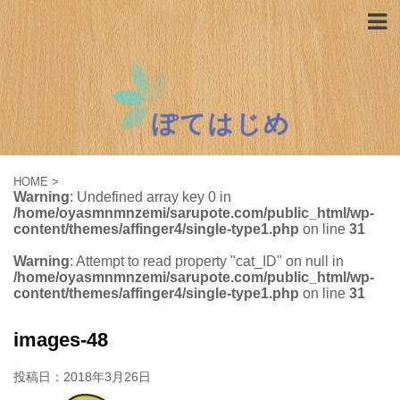
HOME
>
Warning
: Undefined array key 0 in
/home/oyasmnmnzemi/sarupote.com/public_html/wp-
content/themes/affinger4/single-type1.php
on line
31
Warning
: Attempt to read property "cat_ID" on null in
/home/oyasmnmnzemi/sarupote.com/public_html/wp-
content/themes/affinger4/single-type1.php
on line
31
images-48
投稿日：
2018年3月26日