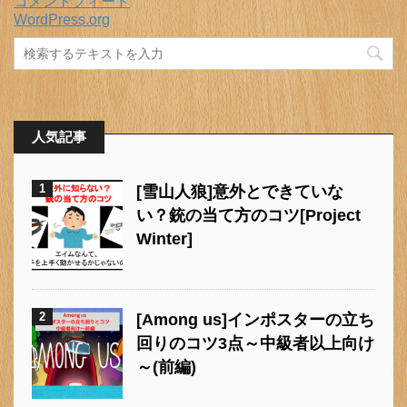
コメントフィード
WordPress.org
人気記事
1
[雪山人狼]意外とできていな
い？銃の当て方のコツ[Project
Winter]
2
[Among us]インポスターの立ち
回りのコツ3点～中級者以上向け
～(前編)