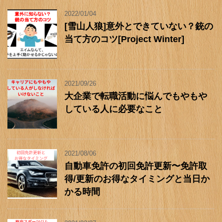
2022/01/04
[雪山人狼]意外とできていない？銃の
当て方のコツ[Project Winter]
2021/09/26
大企業で転職活動に悩んでもやもや
している人に必要なこと
2021/08/06
自動車免許の初回免許更新〜免許取
得/更新のお得なタイミングと当日か
かる時間