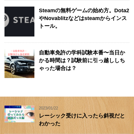
Steamの無料ゲームの始め方。Dota2
やNovablitzなどはsteamからインス
トール。
自動車免許の学科試験本番〜当日か
かる時間は？試験前に引っ越ししち
ゃった場合は？
2023/01/22
レーシック受けに入ったら斜視だと
わかった