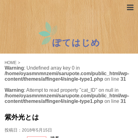
HOME
>
Warning
: Undefined array key 0 in
/home/oyasmnmnzemi/sarupote.com/public_html/wp-
content/themes/affinger4/single-type1.php
on line
31
Warning
: Attempt to read property "cat_ID" on null in
/home/oyasmnmnzemi/sarupote.com/public_html/wp-
content/themes/affinger4/single-type1.php
on line
31
紫外光とは
投稿日：
2018年5月15日