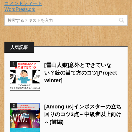
コメントフィード
WordPress.org
人気記事
1
[雪山人狼]意外とできていな
い？銃の当て方のコツ[Project
Winter]
2
[Among us]インポスターの立ち
回りのコツ3点～中級者以上向け
～(前編)