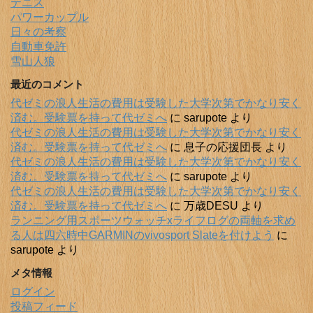
テニス
パワーカップル
日々の考察
自動車免許
雪山人狼
最近のコメント
代ゼミの浪人生活の費用は受験した大学次第でかなり安く
済む。受験票を持って代ゼミへ
に
sarupote
より
代ゼミの浪人生活の費用は受験した大学次第でかなり安く
済む。受験票を持って代ゼミへ
に
息子の応援団長
より
代ゼミの浪人生活の費用は受験した大学次第でかなり安く
済む。受験票を持って代ゼミへ
に
sarupote
より
代ゼミの浪人生活の費用は受験した大学次第でかなり安く
済む。受験票を持って代ゼミへ
に
万歳DESU
より
ランニング用スポーツウォッチxライフログの両軸を求め
る人は四六時中GARMINのvivosport Slateを付けよう
に
sarupote
より
メタ情報
ログイン
投稿フィード