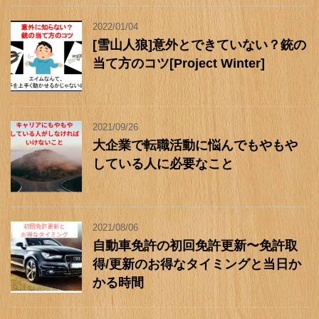
2022/01/04
[雪山人狼]意外とできていない？銃の
当て方のコツ[Project Winter]
2021/09/26
大企業で転職活動に悩んでもやもや
している人に必要なこと
2021/08/06
自動車免許の初回免許更新〜免許取
得/更新のお得なタイミングと当日か
かる時間