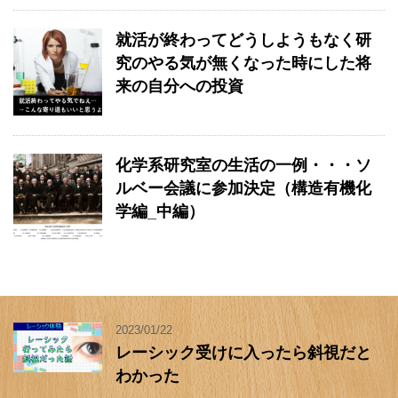
就活が終わってどうしようもなく研
究のやる気が無くなった時にした将
来の自分への投資
化学系研究室の生活の一例・・・ソ
ルベー会議に参加決定（構造有機化
学編_中編）
2023/01/22
レーシック受けに入ったら斜視だと
わかった