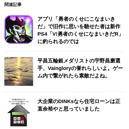
関連記事
アプリ「勇者のくせにこなまいき
だ」で旧作に思いを馳せた者は新作
PS4「V!勇者のくせになまいきだR」
に釣られるのでは
平昌五輪銀メダリストの宇野昌磨選
手、Vaingloryの誉れらしいよ。ゲー
ム内で繋がれたら素敵だよね。
大企業のDINKsなら住宅ローンは正
直余裕やと思っていました