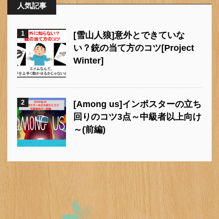
人気記事
1
[雪山人狼]意外とできていな
い？銃の当て方のコツ[Project
Winter]
2
[Among us]インポスターの立ち
回りのコツ3点～中級者以上向け
～(前編)