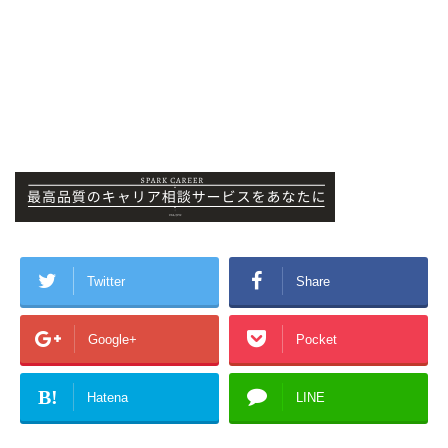
Twitter
Share
Google+
Pocket
B!
Hatena
LINE