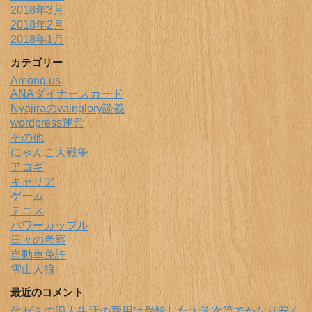
2018年3月
2018年2月
2018年1月
カテゴリー
Among us
ANAダイナースカード
Nyajiraのvainglory談義
wordpress運営
その他
にゃんこ大戦争
アコギ
キャリア
ゲーム
テニス
パワーカップル
日々の考察
自動車免許
雪山人狼
最近のコメント
代ゼミの浪人生活の費用は受験した大学次第でかなり安く