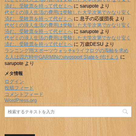
済む。受験票を持って代ゼミへ
に
sarupote
より
代ゼミの浪人生活の費用は受験した大学次第でかなり安く
済む。受験票を持って代ゼミへ
に
息子の応援団長
より
代ゼミの浪人生活の費用は受験した大学次第でかなり安く
済む。受験票を持って代ゼミへ
に
sarupote
より
代ゼミの浪人生活の費用は受験した大学次第でかなり安く
済む。受験票を持って代ゼミへ
に
万歳DESU
より
ランニング用スポーツウォッチxライフログの両軸を求め
る人は四六時中GARMINのvivosport Slateを付けよう
に
sarupote
より
メタ情報
ログイン
投稿フィード
コメントフィード
WordPress.org