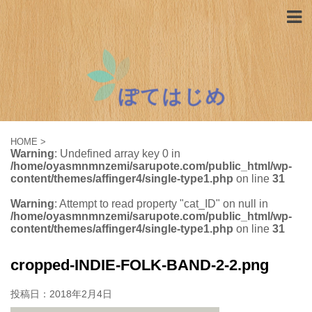
HOME
>
Warning
: Undefined array key 0 in
/home/oyasmnmnzemi/sarupote.com/public_html/wp-
content/themes/affinger4/single-type1.php
on line
31
Warning
: Attempt to read property "cat_ID" on null in
/home/oyasmnmnzemi/sarupote.com/public_html/wp-
content/themes/affinger4/single-type1.php
on line
31
cropped-INDIE-FOLK-BAND-2-2.png
投稿日：
2018年2月4日